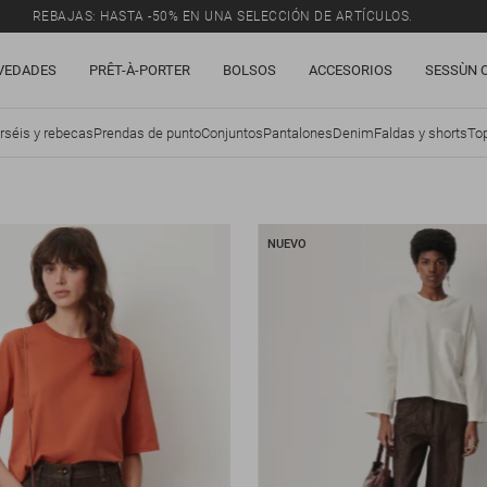
REBAJAS: HASTA -50% EN UNA SELECCIÓN DE ARTÍCULOS.
VEDADES
PRÊT-À-PORTER
BOLSOS
ACCESORIOS
SESSÙN 
rséis y rebecas
Prendas de punto
Conjuntos
Pantalones
Denim
Faldas y shorts
Top
NUEVO