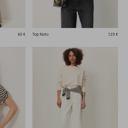
Top
Noto
125 €
60 €