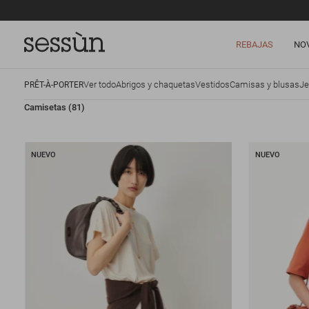
REBAJAS
NO
Ver todo
Abrigos y chaquetas
Vestidos
Camisas y blusas
Je
PRÊT-À-PORTER
Camisetas
(81)
NUEVO
NUEVO