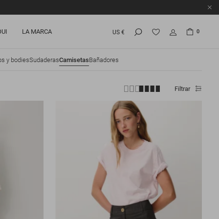
OUI
LA MARCA
0
US €
s y bodies
Sudaderas
Camisetas
Bañadores
Filtrar