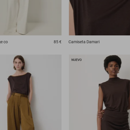
e co
85 €
Camiseta
Damari
NUEVO