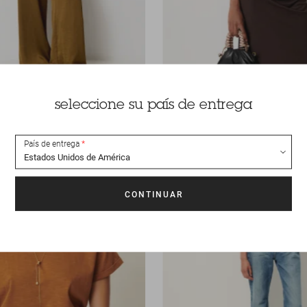
ari
75 €
Top
Datz
seleccione su país de entrega
País de entrega