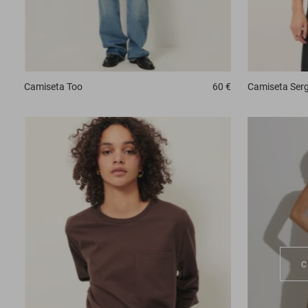
Camiseta
Too
60 €
Camiseta
Serg
C