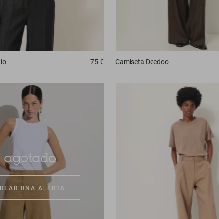
io
75 €
Camiseta
Deedoo
agotado
REAR UNA ALERTA