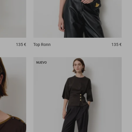
135 €
Top
Ronn
135 €
NUEVO