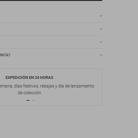
UNTA?
EXPEDICIÓN EN 24 HORAS
DEVOL
emana, días festivos, rebajas y día de lanzamiento
Hasta 1
de colección