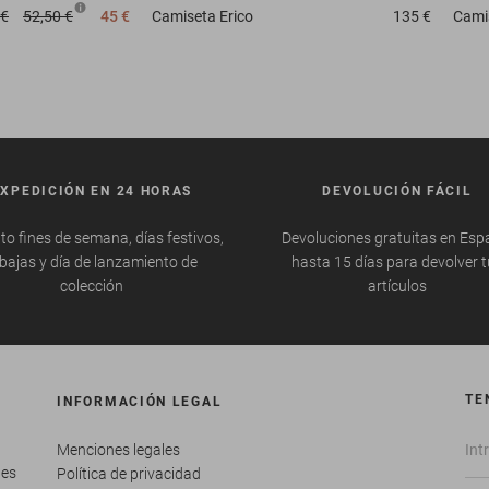
 €
52,50 €
45 €
Camiseta
Erico
135 €
Cami
EXPEDICIÓN EN 24 HORAS
DEVOLUCIÓN FÁCIL
to fines de semana, días festivos,
Devoluciones gratuitas en Esp
bajas y día de lanzamiento de
hasta 15 días para devolver 
colección
artículos
TE
INFORMACIÓN LEGAL
Menciones legales
tes
Política de privacidad