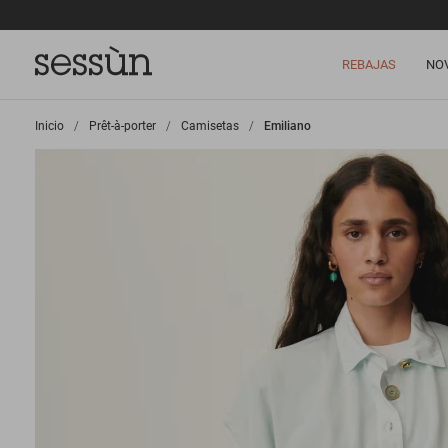
REBAJAS
NO
Inicio
>
Prêt-à-porter
>
Camisetas
>
Emiliano