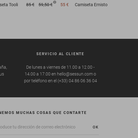
seta
Tooli
85 €
59,50 €
55 €
Camiseta
Ernisto
SERVICIO AL CLIENTE
aña,
De lunes a viernes de 11.00 a 12.00 -
tus
14.00 a 17.00 en hello@sessun.com o
por teléfono en el (+33) 04 86 06 36 04
NEMOS MUCHAS COSAS QUE CONTARTE
OK