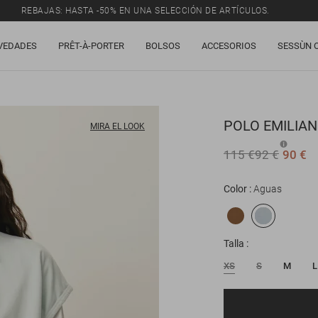
REBAJAS: HASTA -50% EN UNA SELECCIÓN DE ARTÍCULOS.
VEDADES
PRÊT-À-PORTER
BOLSOS
ACCESORIOS
SESSÙN 
POLO
EMILIA
MIRA EL LOOK
115 €
92 €
90 €
Color
Aguas
Talla
XS
S
M
L
Correo electrónico