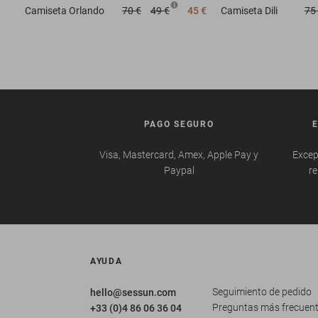
Camiseta
Orlando
70 €
49 €
45 €
Camiseta
Dili
75
PAGO SEGURO
Visa, Mastercard, Amex, Apple Pay y
Excep
Paypal
re
AYUDA
Seguimiento de pedido
hello@sessun.com
Preguntas más frecuen
+33 (0)4 86 06 36 04