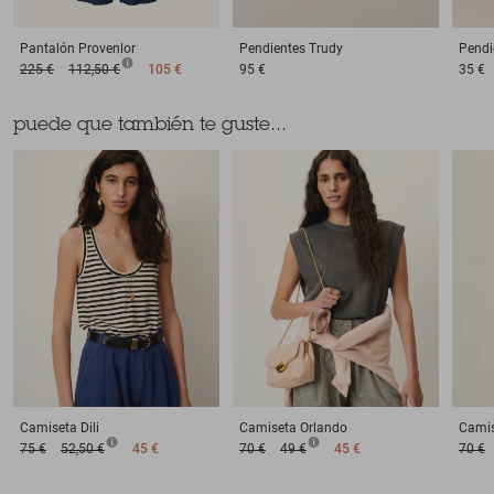
Pantalón
Provenlor
Pendientes
Trudy
Pendi
225 €
112,50 €
105 €
95 €
35 €
puede que también te guste...
Camiseta
Dili
Camiseta
Orlando
Cami
75 €
52,50 €
45 €
70 €
49 €
45 €
70 €