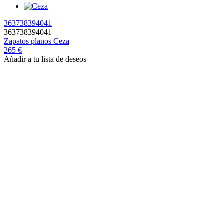
36
37
38
39
40
41
36
37
38
39
40
41
Zapatos planos
Ceza
265 €
Añadir a tu lista de deseos
Pendientes
Glenn
95 €
66,50 €
65 €
Puede que también te guste...
Pago seguro
Visa, Mastercard, Amex, Apple Pay y Paypal
Expedición en 24 horas
Excepto fines de semana, días festivos, rebajas y día de lanzamiento
de colección
devolución fácil
Devoluciones gratuitas en España, hasta 15 días para devolver tus
artículos