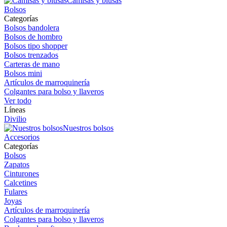
Camisas y blusas
Bolsos
Categorías
Bolsos bandolera
Bolsos de hombro
Bolsos tipo shopper
Bolsos trenzados
Carteras de mano
Bolsos mini
Artículos de marroquinería
Colgantes para bolso y llaveros
Ver todo
Líneas
Divilio
Nuestros bolsos
Accesorios
Categorías
Bolsos
Zapatos
Cinturones
Calcetines
Fulares
Joyas
Artículos de marroquinería
Colgantes para bolso y llaveros