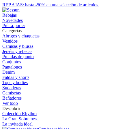
REBAJAS: hasta -50% en una selección de artículos.
Rebajas
Novedades
Prêt-à-porter
Categorías
Abrigos y chaquetas
Vestidos
Camisas y blusas
Jerséis y rebecas
Prendas de punto
Conjuntos
Pantalones
Denim
Faldas y shorts
Tops y bodies
Sudaderas
Camisetas
Bañadores
Ver todo
Descubrir
Colección Rhythm
La Gran Sobremesa
La invitada ideal