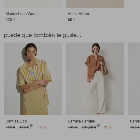
Manoletinas
Vana
Anillo
Maiao
225 €
60 €
puede que también te guste...
Camisa
Lido
Camisa
Camille
Cami
145 €
116 €
115 €
145 €
101,50 €
95 €
185 €