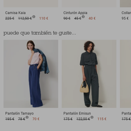
Camisa
Kaia
Cinturón
Appia
Collar
225 €
112,50 €
110 €
90 €
45 €
40 €
95 €
puede que también te guste...
Pantalón
Tamayo
Pantalón
Emisun
Panta
195 €
78 €
70 €
175 €
122,50 €
115 €
175 €