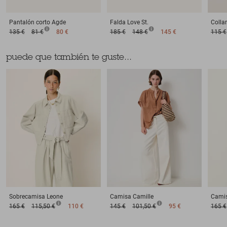
Pantalón corto
Agde
Falda
Love St.
Collar
135 €
81 €
80 €
185 €
148 €
145 €
115 €
puede que también te guste...
Sobrecamisa
Leone
Camisa
Camille
Cami
165 €
115,50 €
110 €
145 €
101,50 €
95 €
165 €