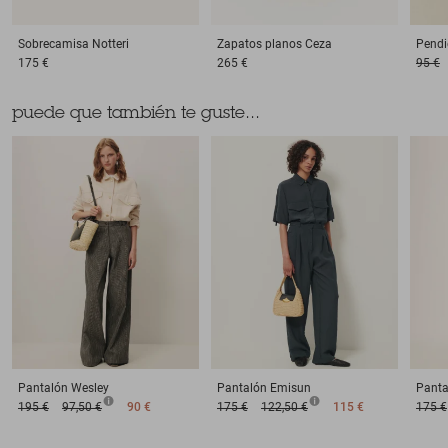
Sobrecamisa
Notteri
Zapatos planos
Ceza
Pendi
175 €
265 €
95 €
puede que también te guste...
Pantalón
Wesley
Pantalón
Emisun
Panta
195 €
97,50 €
90 €
175 €
122,50 €
115 €
175 €