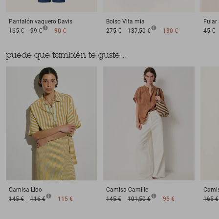
Pantalón vaquero
Davis
Bolso
Vita mia
Fular
165 €
99 €
90 €
275 €
137,50 €
130 €
45 €
puede que también te guste...
Camisa
Lido
Camisa
Camille
Cami
145 €
116 €
115 €
145 €
101,50 €
95 €
165 €