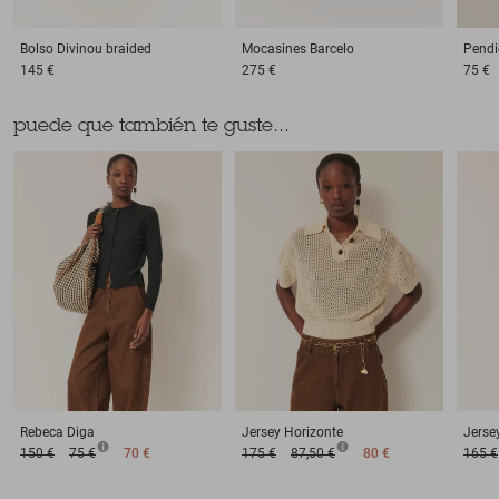
Bolso
Divinou braided
Mocasines
Barcelo
Pendi
145 €
275 €
75 €
puede que también te guste...
Rebeca
Diga
Jersey
Horizonte
Jerse
150 €
75 €
70 €
175 €
87,50 €
80 €
165 €