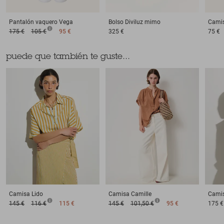
Pantalón vaquero
Vega
Bolso
Diviluz mimo
Cami
175 €
105 €
95 €
325 €
75 €
puede que también te guste...
Camisa
Lido
Camisa
Camille
Cami
145 €
116 €
115 €
145 €
101,50 €
95 €
175 €