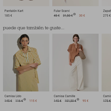
Pantalón
Kart
Fular
Scarvi
Zapat
185 €
45 €
31,50 €
30 €
275 €
puede que también te guste...
Camisa
Lido
Camisa
Camille
Cami
145 €
116 €
115 €
145 €
101,50 €
95 €
175 €