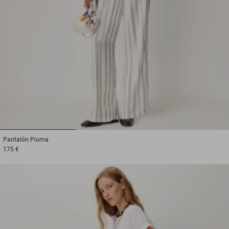
1
2
3
Pantalón
Piuma
175 €