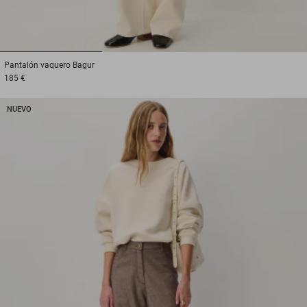
1
2
3
Pantalón vaquero
Bagur
185 €
NUEVO