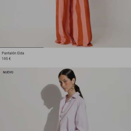
1
2
3
Pantalón
Elda
195 €
NUEVO