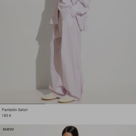
1
2
3
Pantalón
Satori
185 €
NUEVO