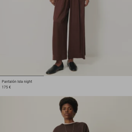
1
2
3
Pantalón
Isla night
175 €