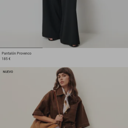
1
2
3
Pantalón
Provenco
185 €
NUEVO