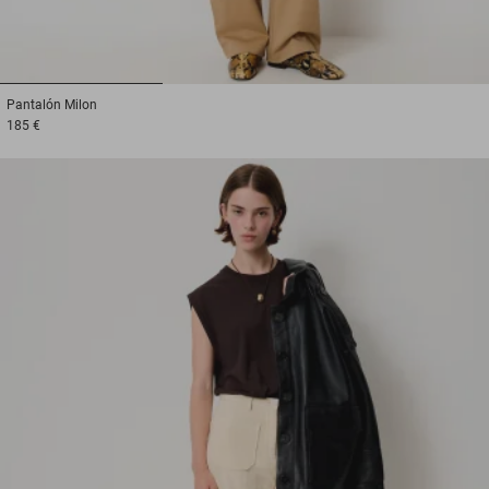
1
2
3
Pantalón
Milon
185 €