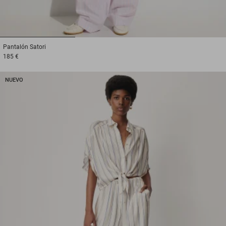
1
2
3
Pantalón
Satori
185 €
NUEVO