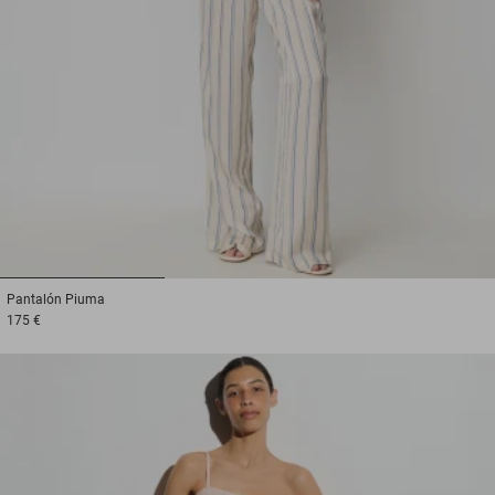
1
2
3
Pantalón
Piuma
175 €