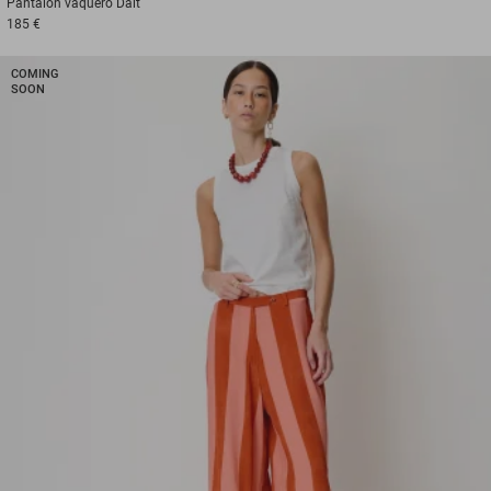
Pantalón vaquero
Dalt
185 €
COMING
SOON