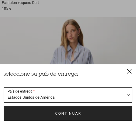
Pantalón vaquero
Dalt
185 €
seleccione su país de entrega
País de entrega