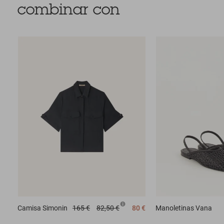
combinar con
Camisa
Simonin
165 €
82,50 €
80 €
Manoletinas
Vana