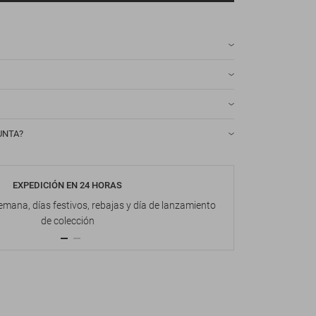
UNTA?
EXPEDICIÓN EN 24 HORAS
DEVOL
emana, días festivos, rebajas y día de lanzamiento
Hasta 1
de colección