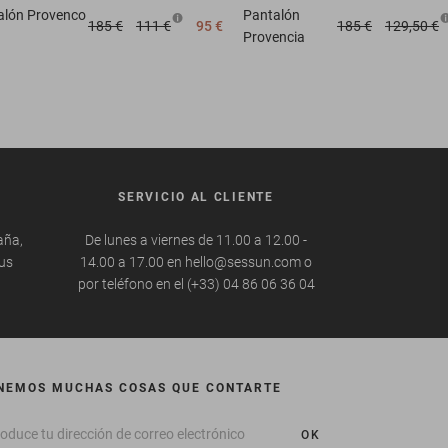
alón
Provenco
Pantalón
185 €
111 €
95 €
185 €
129,50 €
Provencia
SERVICIO AL CLIENTE
aña,
De lunes a viernes de 11.00 a 12.00 -
tus
14.00 a 17.00 en hello@sessun.com o
por teléfono en el (+33) 04 86 06 36 04
NEMOS MUCHAS COSAS QUE CONTARTE
OK