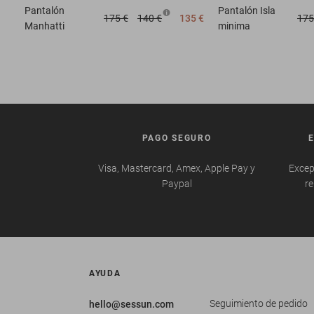
Pantalón
Pantalón
Isla
175 €
140 €
135 €
175
Manhatti
minima
PAGO SEGURO
Visa, Mastercard, Amex, Apple Pay y
Excep
Paypal
re
AYUDA
Seguimiento de pedido
hello@sessun.com