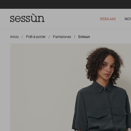
REBAJAS
NO
Inicio
>
Prêt-à-porter
>
Pantalones
>
Emisun