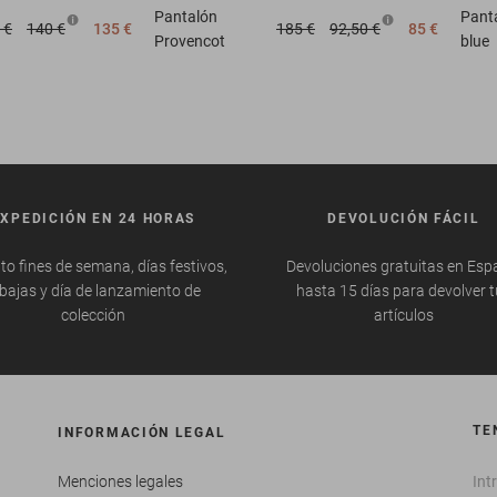
Pantalón
Pant
 €
140 €
135 €
185 €
92,50 €
85 €
Provencot
blue
EXPEDICIÓN EN 24 HORAS
DEVOLUCIÓN FÁCIL
to fines de semana, días festivos,
Devoluciones gratuitas en Esp
bajas y día de lanzamiento de
hasta 15 días para devolver 
colección
artículos
TE
INFORMACIÓN LEGAL
Menciones legales