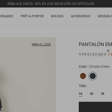
REBAJAS: HASTA -50% EN UNA SELECCIÓN DE ARTÍCULOS.
VEDADES
PRÊT-À-PORTER
BOLSOS
ACCESORIOS
SESSÙN 
PANTALÓN
EM
MIRA EL LOOK
175 €
122,50 €
1
Color
Smoke Green
Talla
34
36
38