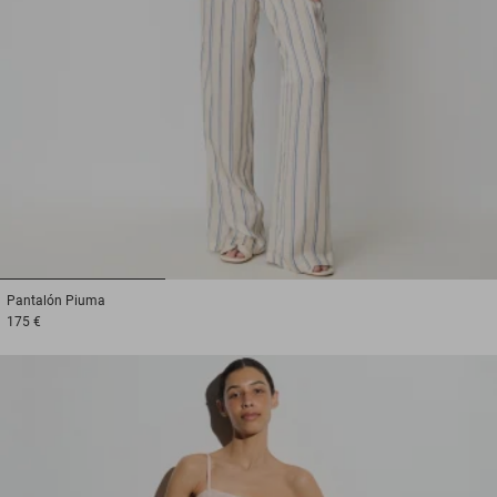
1
2
3
Pantalón
Piuma
175 €