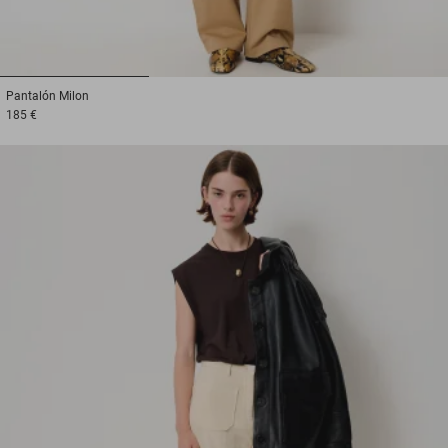
1
2
3
Pantalón
Milon
185 €