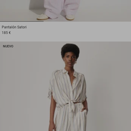
1
2
3
Pantalón
Satori
185 €
NUEVO