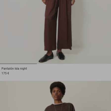
1
2
3
Pantalón
Isla night
175 €