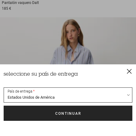
Pantalón vaquero
Dalt
185 €
seleccione su país de entrega
País de entrega