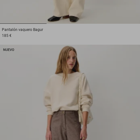
1
2
3
Pantalón vaquero
Bagur
185 €
NUEVO