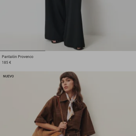
1
2
3
Pantalón
Provenco
185 €
NUEVO