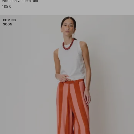
Pantalón vaquero
Dalt
185 €
COMING
SOON