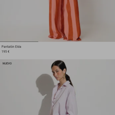
1
2
3
Pantalón
Elda
195 €
NUEVO