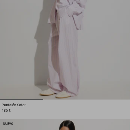
1
2
3
Pantalón
Satori
185 €
NUEVO