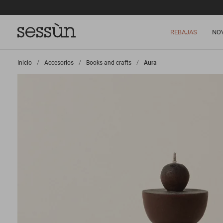
REBAJAS
NO
Inicio
>
Accesorios
>
Books and crafts
>
Aura