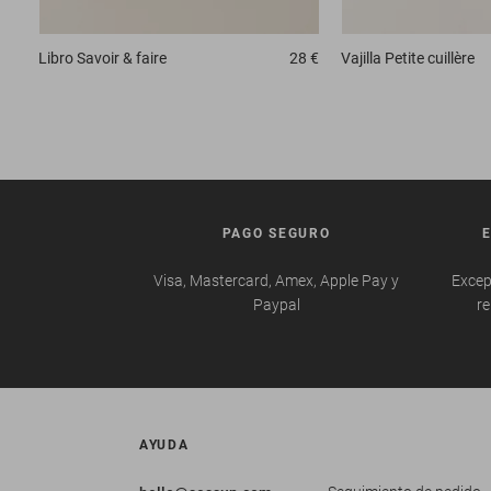
Libro
Savoir & faire
28 €
Vajilla
Petite cuillère
PAGO SEGURO
Visa, Mastercard, Amex, Apple Pay y
Excep
Paypal
re
AYUDA