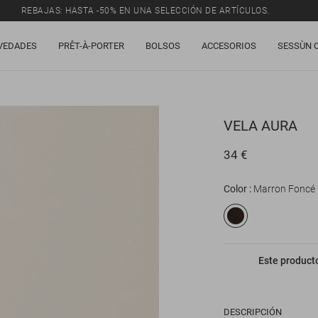
REBAJAS: HASTA -50% EN UNA SELECCIÓN DE ARTÍCULOS.
VEDADES
PRÊT-À-PORTER
BOLSOS
ACCESORIOS
SESSÙN 
VELA
AURA
34 €
Color
Marron Foncé
Este producto
DESCRIPCIÓN