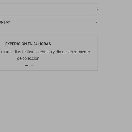
UNTA?
EXPEDICIÓN EN 24 HORAS
DEVOL
emana, días festivos, rebajas y día de lanzamiento
Hasta 1
de colección