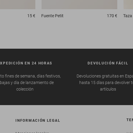
15 €
Fuente
Petit
170 €
Taza
EXPEDICIÓN EN 24 HORAS
DEVOLUCIÓN FÁCIL
to fines de semana, días festivos,
Devoluciones gratuitas en Esp
bajas y día de lanzamiento de
hasta 15 días para devolver 
colección
artículos
TE
INFORMACIÓN LEGAL