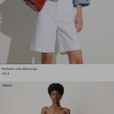
1
2
3
Pantalón corto
Bermucap
145 €
NUEVO