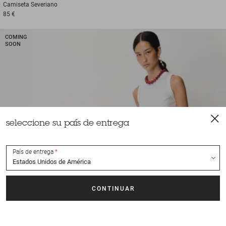
Camiseta
Severiano
85 €
COMING
SOON
seleccione su país de entrega
País de entrega