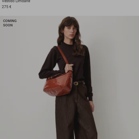
Vestido
Limdane
275 €
COMING
SOON