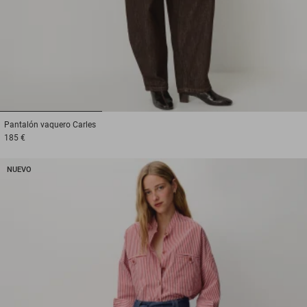
1
2
3
Pantalón vaquero
Carles
185 €
NUEVO