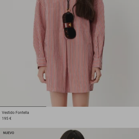
1
2
3
Vestido
Fontella
195 €
NUEVO