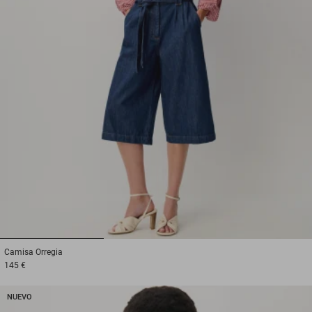
1
2
3
Camisa
Orregia
145 €
NUEVO