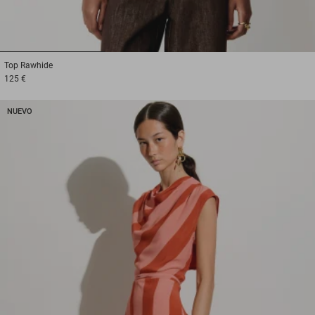
1
2
3
Top
Rawhide
125 €
NUEVO