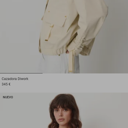
1
2
3
Cazadora
Diwork
345 €
NUEVO