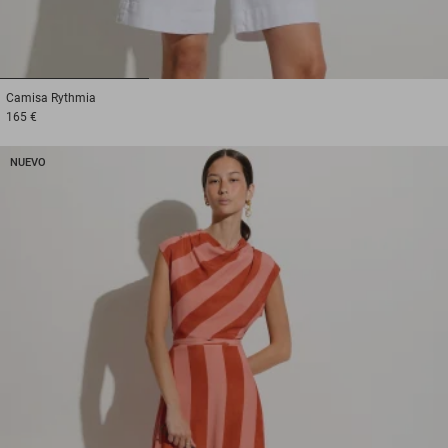
1
2
3
Camisa
Rythmia
165 €
NUEVO