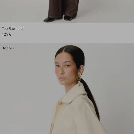
1
2
3
Top
Rawhide
125 €
NUEVO