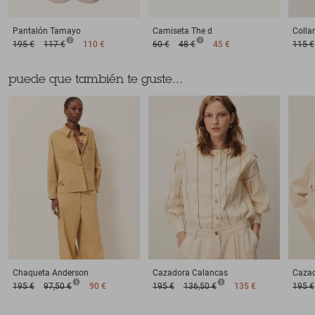
Pantalón
Tamayo
Camiseta
The d
Collar
195 €
117 €
110 €
60 €
48 €
45 €
115 €
puede que también te guste...
Chaqueta
Anderson
Cazadora
Calancas
Caza
195 €
97,50 €
90 €
195 €
136,50 €
135 €
195 €