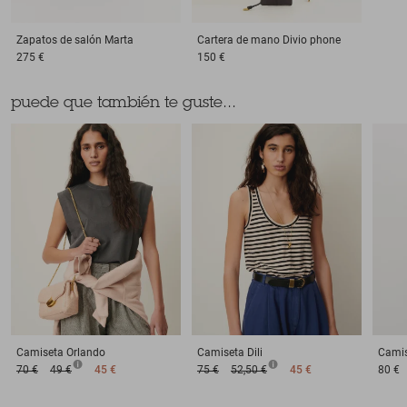
Zapatos de salón
Marta
Cartera de mano
Divio phone
275 €
150 €
puede que también te guste...
Camiseta
Orlando
Camiseta
Dili
Cami
70 €
49 €
45 €
75 €
52,50 €
45 €
80 €