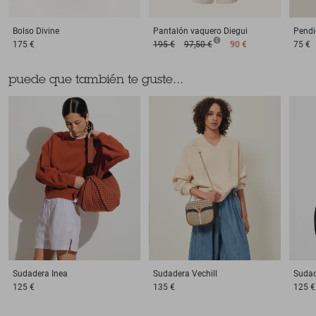
Bolso
Divine
Pantalón vaquero
Diegui
Pendi
175 €
195 €
97,50 €
90 €
75 €
puede que también te guste...
Sudadera
Inea
Sudadera
Vechill
Suda
125 €
135 €
125 €