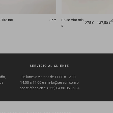
o
Tito nati
35 €
Bolso
Vita mia
275 €
137,50 €
s
SERVICIO AL CLIENTE
aña,
De lunes a viernes de 11.00 a 12.00 -
tus
14.00 a 17.00 en hello@sessun.com o
por teléfono en el (+33) 04 86 06 36 04