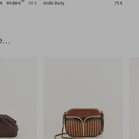
 €
97,50 €
90 €
Anillo
Biuty
75 €
...