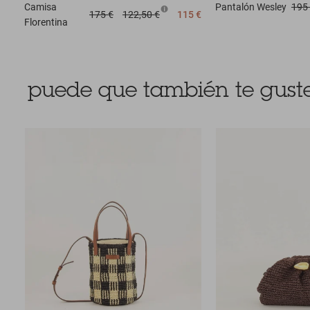
Camisa
Pantalón
Wesley
195
175 €
122,50 €
115 €
Florentina
puede que también te guste