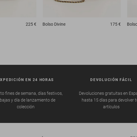
225 €
Bolso
Divine
175 €
Bols
EXPEDICIÓN EN 24 HORAS
DEVOLUCIÓN FÁCIL
to fines de semana, días festivos,
Devoluciones gratuitas en Esp
bajas y día de lanzamiento de
hasta 15 días para devolver 
colección
artículos