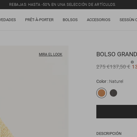
REBAJAS: HASTA -50% EN UNA SELECCIÓN DE ARTÍCULOS.
VEDADES
PRÊT-À-PORTER
BOLSOS
ACCESORIOS
SESSÙN 
BOLSO
GRAND
MIRA EL LOOK
275 €
137,50 €
1
Color
Naturel
Correo electrónico
DESCRIPCIÓN