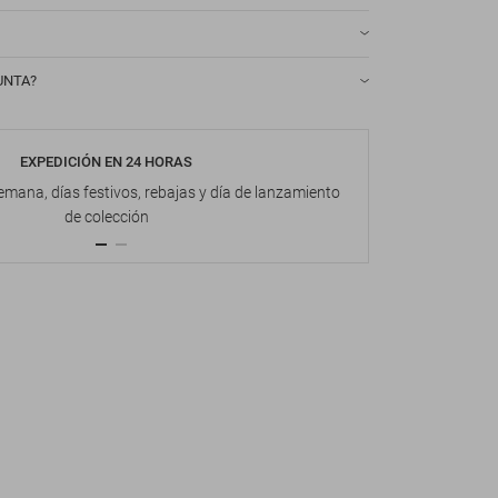
UNTA?
EXPEDICIÓN EN 24 HORAS
DEVOL
emana, días festivos, rebajas y día de lanzamiento
Hasta 1
de colección