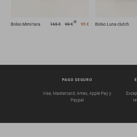
Bolso
Mimi tara
165 €
99 €
95 €
Bolso
Luna clutch
PAGO SEGURO
Visa, Mastercard, Amex, Apple Pay y
Excep
Paypal
re