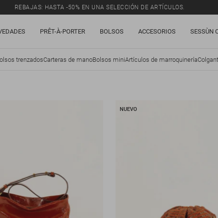
REBAJAS: HASTA -50% EN UNA SELECCIÓN DE ARTÍCULOS.
VEDADES
PRÊT-À-PORTER
BOLSOS
ACCESORIOS
SESSÙN 
olsos trenzados
Carteras de mano
Bolsos mini
Artículos de marroquinería
Colgant
NUEVO