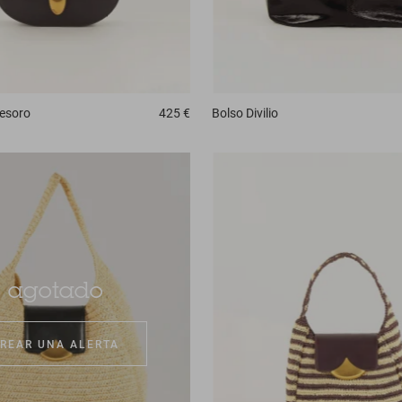
esoro
425 €
Bolso
Divilio
agotado
REAR UNA ALERTA