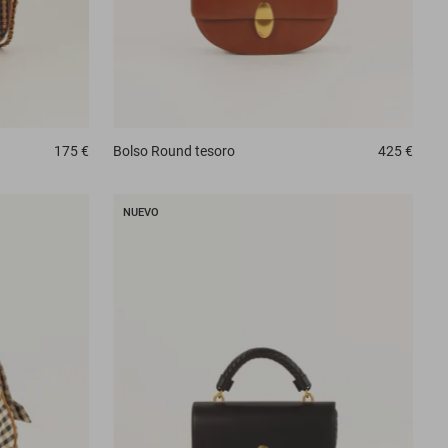
175 €
Bolso
Round tesoro
425 €
NUEVO