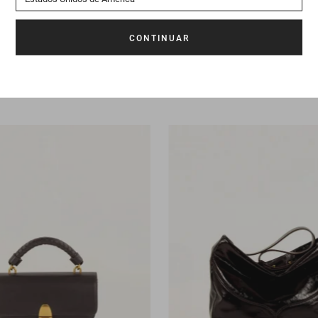
395 €
Bolso
Divicam