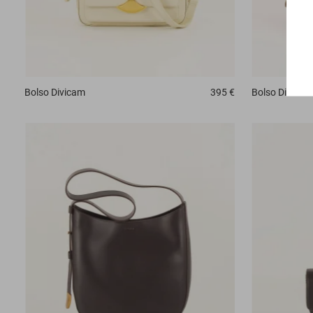
Bolso
Divicam
395 €
Bolso
Divicam