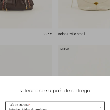
225 €
Bolso
Divilio small
NUEVO
seleccione su país de entrega
País de entrega