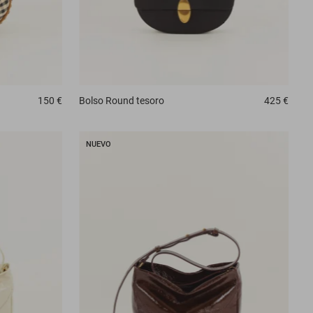
150 €
Bolso
Round tesoro
425 €
NUEVO