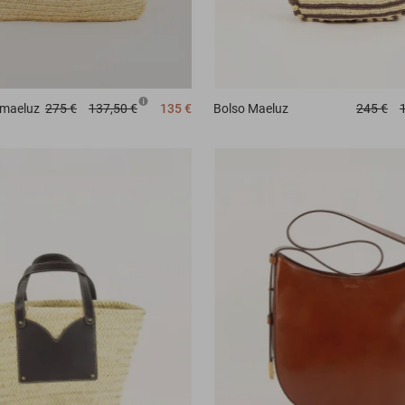
 maeluz
275 €
137,50 €
135 €
Bolso
Maeluz
245 €