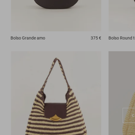
Bolso
Grande amo
375 €
Bolso
Round t
C