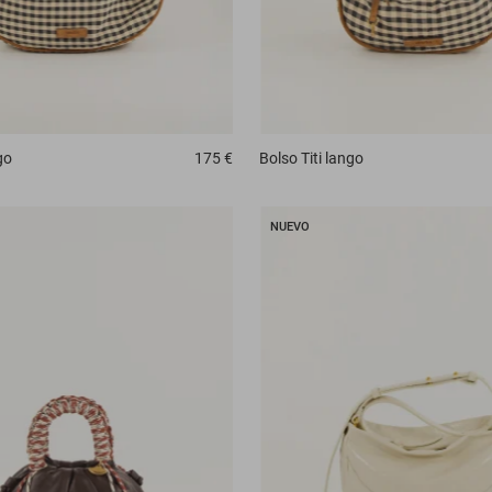
Bolso
Titi lango
go
175 €
NUEVO