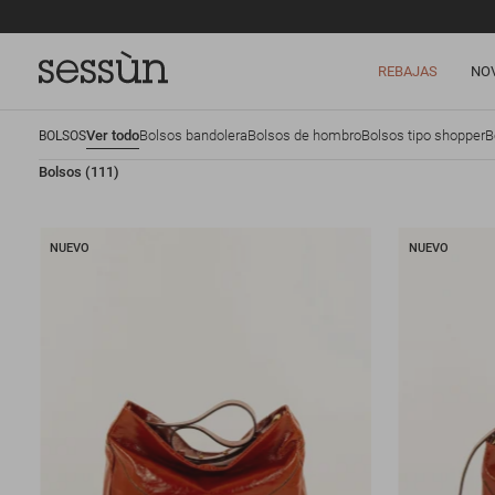
REBAJAS
NO
Ver todo
Bolsos bandolera
Bolsos de hombro
Bolsos tipo shopper
B
BOLSOS
Bolsos
(111)
NUEVO
NUEVO