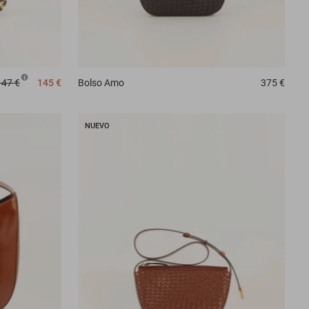
147 €
145 €
Bolso
Amo
375 €
NUEVO