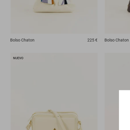
Bolso
Chaton
225 €
Bolso
Chaton
NUEVO