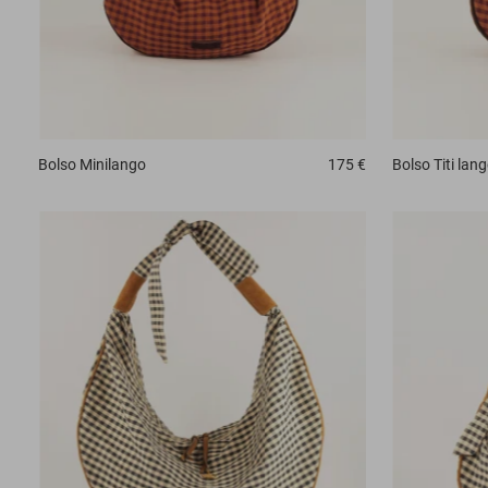
Bolso
Minilango
175 €
Bolso
Titi lan