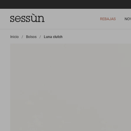
REBAJAS
NO
Inicio
>
Bolsos
>
Luna clutch