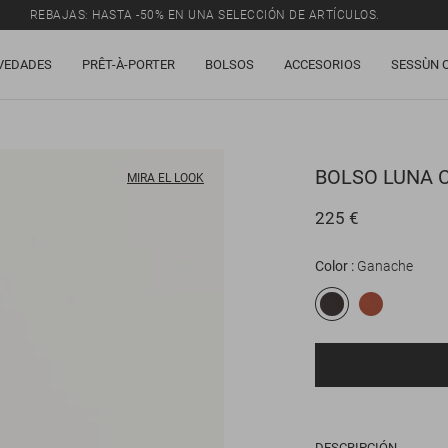
REBAJAS: HASTA -50% EN UNA SELECCIÓN DE ARTÍCULOS.
VEDADES
PRÊT-À-PORTER
BOLSOS
ACCESORIOS
SESSÙN 
BOLSO
LUNA 
MIRA EL LOOK
225 €
Color
Ganache
DESCRIPCIÓN