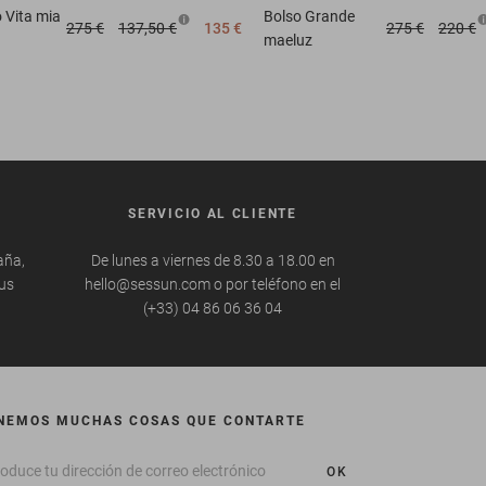
o
Vita mia
Bolso
Grande
275 €
137,50 €
135 €
275 €
220 €
maeluz
SERVICIO AL CLIENTE
aña,
De lunes a viernes de 8.30 a 18.00 en
tus
hello@sessun.com o por teléfono en el
(+33) 04 86 06 36 04
NEMOS MUCHAS COSAS QUE CONTARTE
OK