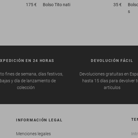
175 €
Bolso
Tito nati
35 €
Bols
s
EXPEDICIÓN EN 24 HORAS
DEVOLUCIÓN FÁCIL
to fines de semana, días festivos,
Devoluciones gratuitas en Esp
bajas y día de lanzamiento de
hasta 15 días para devolver 
colección
artículos
TE
INFORMACIÓN LEGAL
Menciones legales