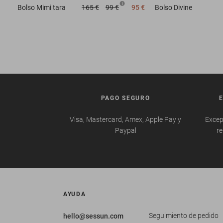
Bolso
Mimi tara
165 €
99 €
95 €
Bolso
Divine
PAGO SEGURO
Visa, Mastercard, Amex, Apple Pay y
Excep
Paypal
re
AYUDA
Seguimiento de pedido
hello@sessun.com