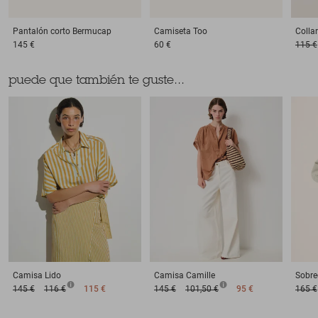
Pantalón corto
Bermucap
Camiseta
Too
Collar
145 €
60 €
115 €
puede que también te guste...
Camisa
Lido
Camisa
Camille
Sobr
145 €
116 €
115 €
145 €
101,50 €
95 €
165 €