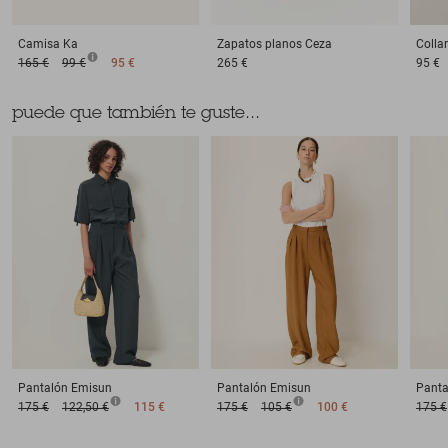
Camisa
Ka
Zapatos planos
Ceza
Collar
165 €
99 €
95 €
265 €
95 €
puede que también te guste...
Pantalón
Emisun
Pantalón
Emisun
Panta
175 €
122,50 €
115 €
175 €
105 €
100 €
175 €