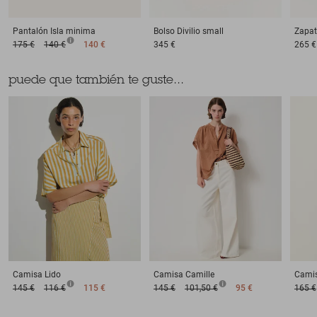
Pantalón
Isla minima
Bolso
Divilio small
Zapat
175 €
140 €
140 €
345 €
265 €
puede que también te guste...
Camisa
Lido
Camisa
Camille
Cami
145 €
116 €
115 €
145 €
101,50 €
95 €
165 €