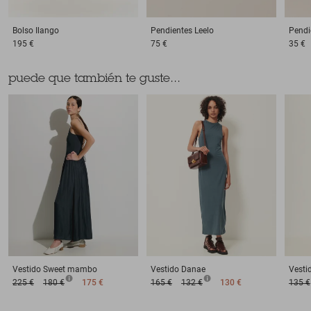
Bolso
Ilango
Pendientes
Leelo
Pendi
195 €
75 €
35 €
puede que también te guste...
Vestido
Sweet mambo
Vestido
Danae
Vesti
225 €
180 €
175 €
165 €
132 €
130 €
135 €