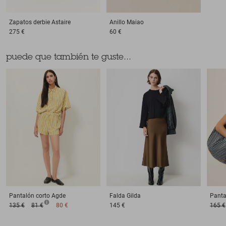
Zapatos derbie
Astaire
Anillo
Maiao
275 €
60 €
puede que también te guste...
Pantalón corto
Agde
Falda
Gilda
Panta
135 €
81 €
80 €
145 €
165 €