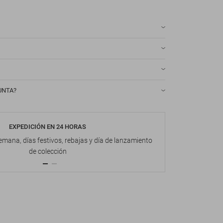
UNTA?
EXPEDICIÓN EN 24 HORAS
DEVOL
emana, días festivos, rebajas y día de lanzamiento
Hasta 1
de colección