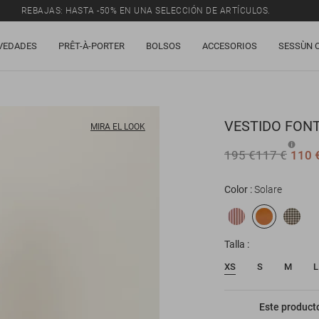
REBAJAS: HASTA -50% EN UNA SELECCIÓN DE ARTÍCULOS.
VEDADES
PRÊT-À-PORTER
BOLSOS
ACCESORIOS
SESSÙN 
VESTIDO
FONT
MIRA EL LOOK
195 €
117 €
110 
Color
Solare
Talla
XS
S
M
L
Este producto