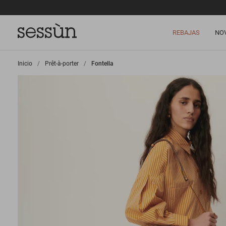
REBAJAS
NO
Inicio
>
Prêt-à-porter
>
Fontella