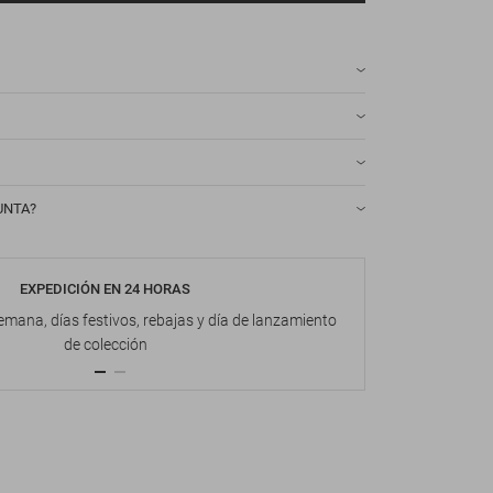
UNTA?
EXPEDICIÓN EN 24 HORAS
DEVOL
emana, días festivos, rebajas y día de lanzamiento
Hasta 1
de colección