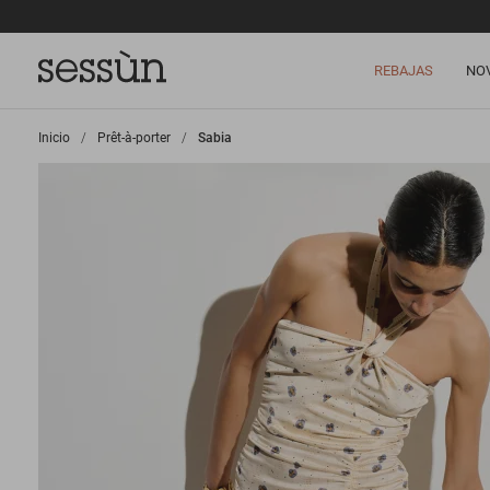
REBAJAS
NO
Inicio
>
Prêt-à-porter
>
Sabia