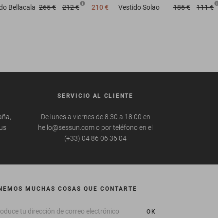
ido
Bellacala
265 €
212 €
210 €
Vestido
Solao
185 €
111 €
SERVICIO AL CLIENTE
aña,
De lunes a viernes de 8.30 a 18.00 en
tus
hello@sessun.com o por teléfono en el
(+33) 04 86 06 36 04
NEMOS MUCHAS COSAS QUE CONTARTE
OK