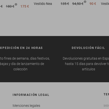
Vestido
Nea
135 €
94,50 €
90 €
Vest
 €
180 €
175 €
EXPEDICIÓN EN 24 HORAS
DEVOLUCIÓN FÁCIL
to fines de semana, días festivos,
Devoluciones gratuitas en Esp
bajas y día de lanzamiento de
hasta 15 días para devolver 
colección
artículos
TE
INFORMACIÓN LEGAL
Menciones legales