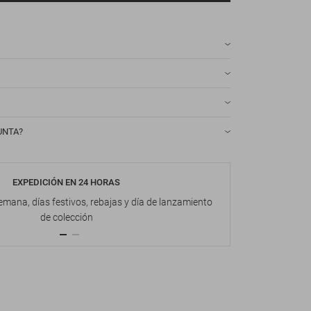
UNTA?
EXPEDICIÓN EN 24 HORAS
DEVOL
emana, días festivos, rebajas y día de lanzamiento
Hasta 1
de colección