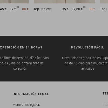
45 €
87 €
85 €
Top
Janiece
195 €
97,50 €
90 €
Top
L
EXPEDICIÓN EN 24 HORAS
DEVOLUCIÓN FÁCIL
to fines de semana, días festivos,
Devoluciones gratuitas en Esp
bajas y día de lanzamiento de
hasta 15 días para devolver 
colección
artículos
TE
INFORMACIÓN LEGAL
Menciones legales