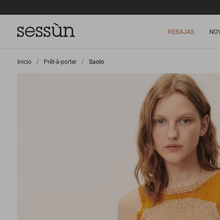
REBAJAS
NO
Inicio
>
Prêt-à-porter
>
Saolo