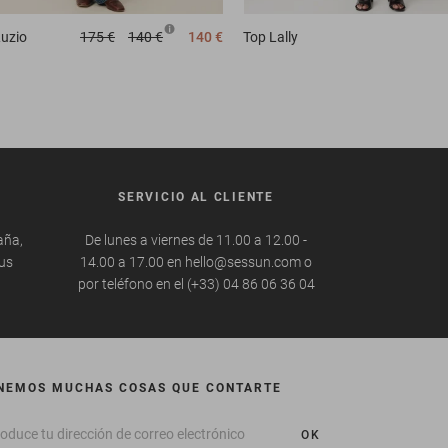
uzio
175 €
140 €
140 €
Top
Lally
SERVICIO AL CLIENTE
aña,
De lunes a viernes de 11.00 a 12.00 -
tus
14.00 a 17.00 en hello@sessun.com o
por teléfono en el (+33) 04 86 06 36 04
NEMOS MUCHAS COSAS QUE CONTARTE
OK