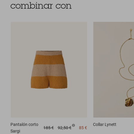
combinar con
Pantalón corto
Collar
Lynett
185 €
92,50 €
85 €
Sargi