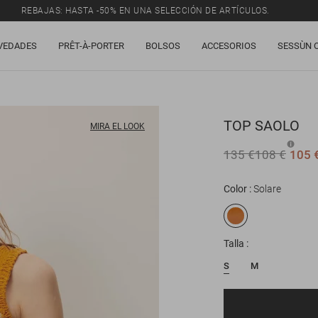
REBAJAS: HASTA -50% EN UNA SELECCIÓN DE ARTÍCULOS.
VEDADES
PRÊT-À-PORTER
BOLSOS
ACCESORIOS
SESSÙN 
TOP
SAOLO
MIRA EL LOOK
135 €
108 €
105 
Color
Solare
Talla
S
M