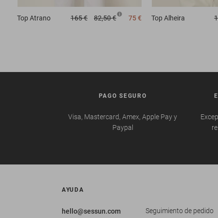
Top
Atrano
165 €
82,50 €
75 €
Top
Alheira
1
PAGO SEGURO
Visa, Mastercard, Amex, Apple Pay y
Excep
Paypal
re
AYUDA
Seguimiento de pedido
hello@sessun.com