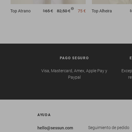
Top
Atrano
165 €
82,50 €
75 €
Top
Alheira
1
PAGO SEGURO
Visa, Mastercard, Amex, Apple Pay y
Excep
Paypal
re
AYUDA
Seguimiento de pedido
hello@sessun.com