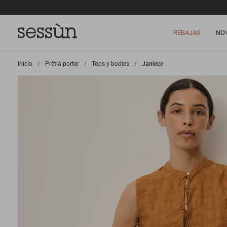
REBAJAS
NO
Inicio
>
Prêt-à-porter
>
Tops y bodies
>
Janiece