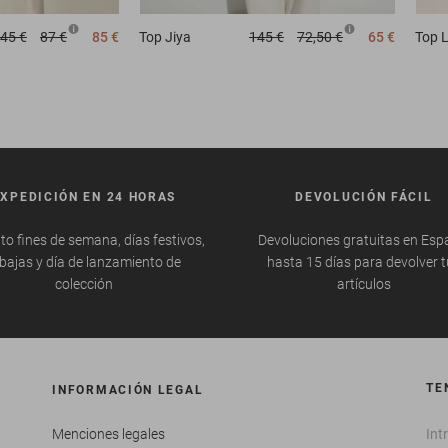
45 €
87 €
85 €
Top
Jiya
145 €
72,50 €
65 €
Top
L
EXPEDICIÓN EN 24 HORAS
DEVOLUCIÓN FÁCIL
to fines de semana, días festivos,
Devoluciones gratuitas en Esp
bajas y día de lanzamiento de
hasta 15 días para devolver 
colección
artículos
TE
INFORMACIÓN LEGAL
Menciones legales