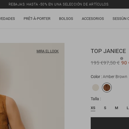
REBAJAS: HASTA -50% EN UNA SELECCIÓN DE ARTÍCULOS.
VEDADES
PRÊT-À-PORTER
BOLSOS
ACCESORIOS
SESSÙN 
TOP
JANIECE
MIRA EL LOOK
195 €
97,50 €
90 
Color
Amber Brown
Talla
XS
S
M
L