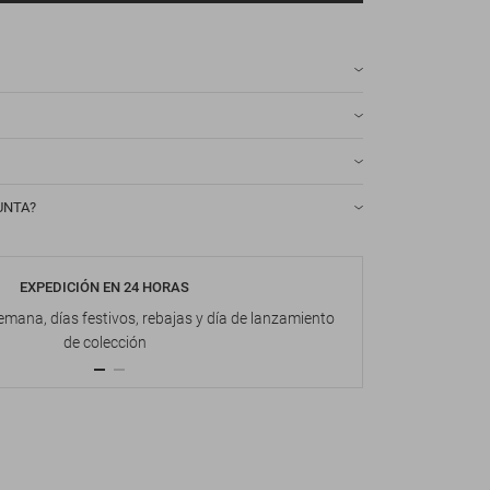
UNTA?
EXPEDICIÓN EN 24 HORAS
DEVOL
emana, días festivos, rebajas y día de lanzamiento
Hasta 1
de colección