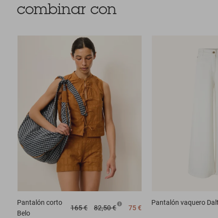
combinar con
Pantalón corto
Pantalón vaquero
Dal
165 €
82,50 €
75 €
Belo