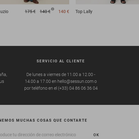
uzio
175 €
140 €
140 €
Top
Lally
SERVICIO AL CLIENTE
aña,
De lunes a viernes de 11.00 a 12.00 -
tus
14.00 a 17.00 en hello@sessun.com o
por teléfono en el (+33) 04 86 06 36 04
NEMOS MUCHAS COSAS QUE CONTARTE
OK