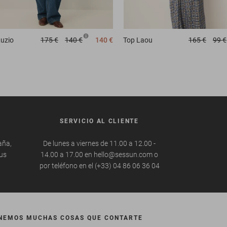
uzio
175 €
140 €
140 €
Top
Laou
165 €
99 €
SERVICIO AL CLIENTE
aña,
De lunes a viernes de 11.00 a 12.00 -
tus
14.00 a 17.00 en hello@sessun.com o
por teléfono en el (+33) 04 86 06 36 04
NEMOS MUCHAS COSAS QUE CONTARTE