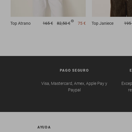
Top
Atrano
165 €
82,50 €
75 €
Top
Janiece
195
PAGO SEGURO
Visa, Mastercard, Amex, Apple Pay y
Excep
Paypal
re
AYUDA