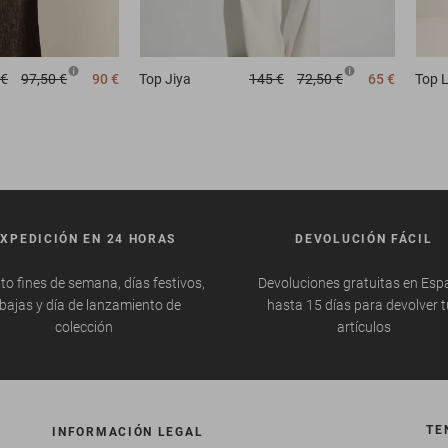
 €
97,50 €
90 €
Top
Jiya
145 €
72,50 €
65 €
Top
L
EXPEDICIÓN EN 24 HORAS
DEVOLUCIÓN FÁCIL
to fines de semana, días festivos,
Devoluciones gratuitas en Esp
bajas y día de lanzamiento de
hasta 15 días para devolver 
colección
artículos
TE
INFORMACIÓN LEGAL