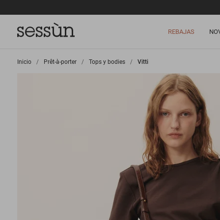
REBAJAS
NO
Inicio
>
Prêt-à-porter
>
Tops y bodies
>
Vitti