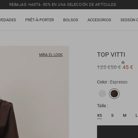
REBAJAS: HASTA -50% EN UNA SELECCIÓN DE ARTÍCULOS.
VEDADES
PRÊT-À-PORTER
BOLSOS
ACCESORIOS
SESSÙN 
TOP
VITTI
MIRA EL LOOK
125 €
50 €
45 €
Color
Espresso
Talla
XS
S
M
L