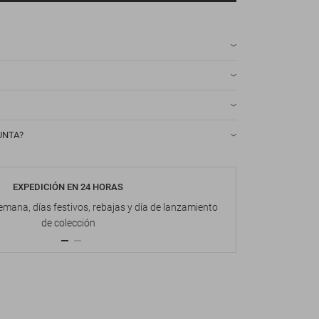
UNTA?
EXPEDICIÓN EN 24 HORAS
DEVOL
emana, días festivos, rebajas y día de lanzamiento
Hasta 1
de colección