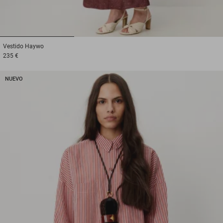
1
2
3
Vestido
Haywo
235 €
NUEVO