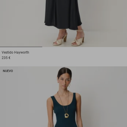
1
2
3
Vestido
Hayworth
235 €
NUEVO