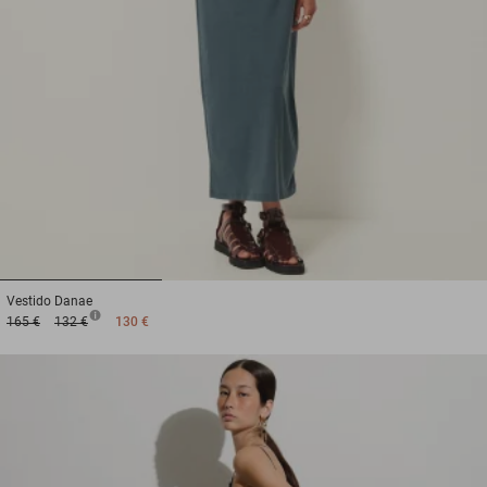
1
2
3
Vestido
Danae
165 €
132 €
130 €