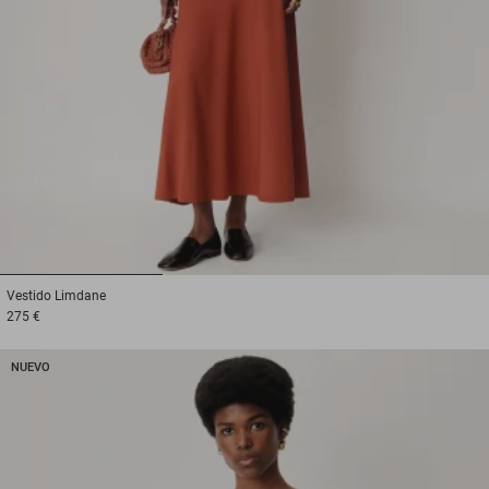
1
2
3
Vestido
Limdane
275 €
NUEVO