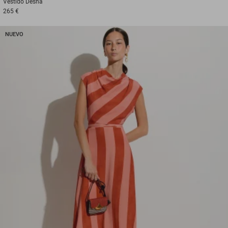
Vestido
Desna
265 €
NUEVO