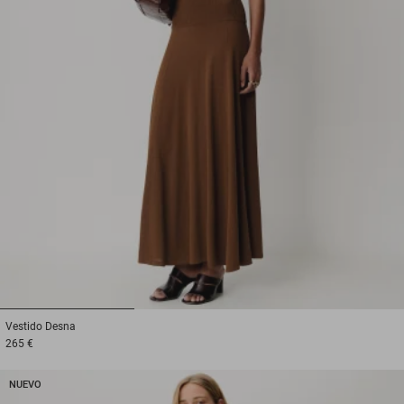
1
2
3
Vestido
Desna
265 €
NUEVO