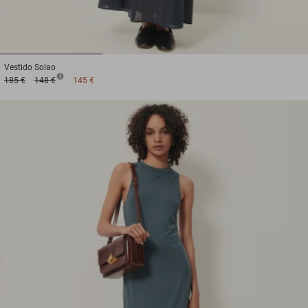
1
2
3
Vestido
Solao
185 €
148 €
145 €